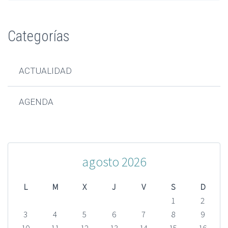
Categorías
ACTUALIDAD
AGENDA
agosto 2026
L
M
X
J
V
S
D
1
2
3
4
5
6
7
8
9