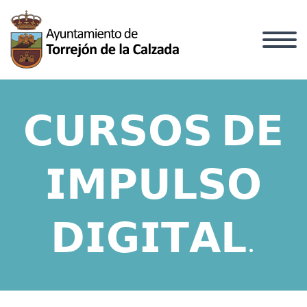
𝗖𝗨𝗥𝗦𝗢𝗦 𝗗𝗘
𝗜𝗠𝗣𝗨𝗟𝗦𝗢
𝗗𝗜𝗚𝗜𝗧𝗔𝗟.