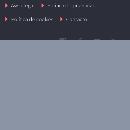
Aviso legal
Política de privacidad
Política de cookies
Contacto
CONTACTO
Plaza de España, 3 - 28991 Torrejón de la Calzada
(Madrid)
Teléfono: 91 816 00 01