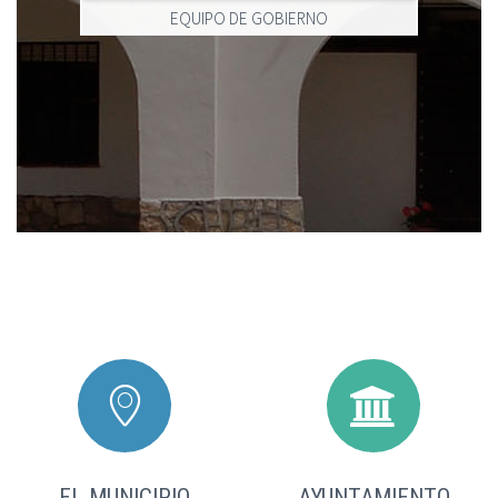
EQUIPO DE GOBIERNO




EL MUNICIPIO
AYUNTAMIENTO