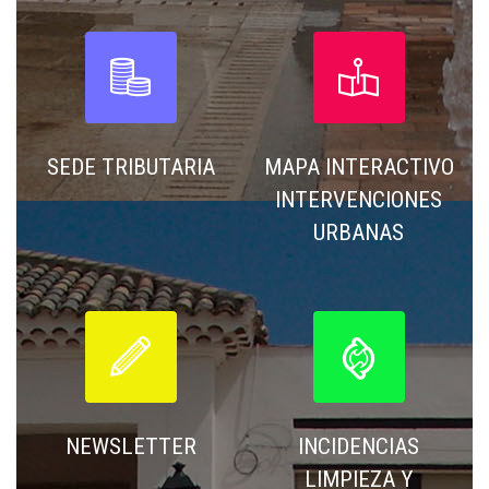




SEDE TRIBUTARIA
MAPA INTERACTIVO
INTERVENCIONES
URBANAS




NEWSLETTER
INCIDENCIAS
LIMPIEZA Y