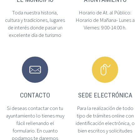
Toda nuestra historia,
Horario de At. al Público:
cultura y tradiciones, lugares
Horario de Mañana- Lunes a
de interés donde pasar un
Viernes: 9:00-14:00 h.
excelente día de turismo




CONTACTO
SEDE ELECTRÓNICA
Si deseas contactar con tu
Para la realización de todo
ayuntamiento lo tienes muy
tipo de trámites online con
fácil rellenando el
identificación electrónica, o
formulario. En cuanto
bien escritos y solicitudes
podamos te daremos