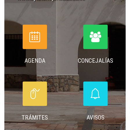




AGENDA
CONCEJALÍAS




TRÁMITES
AVISOS