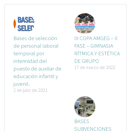
Bases de selección
IX COPA AMGEG – II
de personal laboral
FASE – GIMNASIA
temporal por
RÍTMICA Y ESTÉTICA
interinidad del
DE GRUPO
17 de marzo de 2022
puesto de auxiliar de
educación infantil y
juvenil.
2 de julio de 2021
BASES
SUBVENCIONES