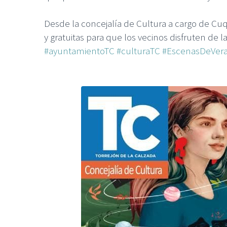
Desde la concejalía de Cultura a cargo de Cu
y gratuitas para que los vecinos disfruten de la
#ayuntamientoTC
#culturaTC
#EscenasDeVer