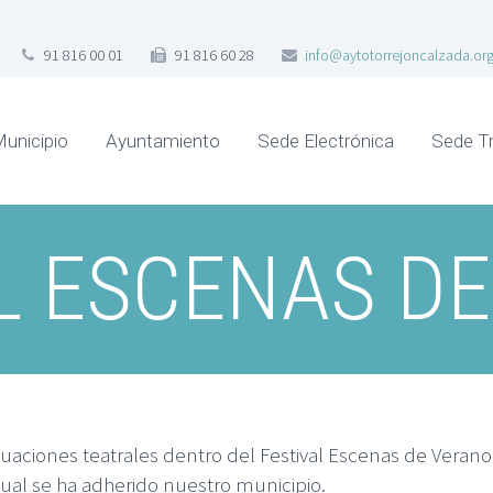
91 816 00 01
91 816 60 28
info@aytotorrejoncalzada.or
Municipio
Ayuntamiento
Sede Electrónica
Sede Tr
L ESCENAS D
ciones teatrales dentro del Festival Escenas de Verano
al se ha adherido nuestro municipio.