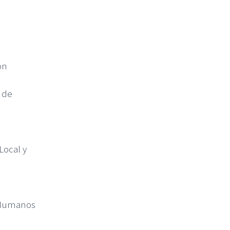
ón
 de
Local y
 Humanos