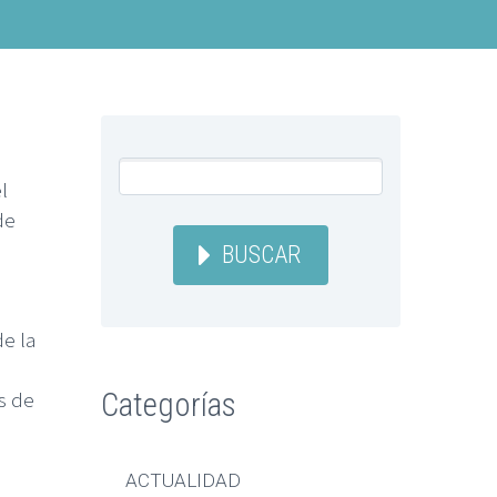
l
de
BUSCAR
e la
s de
Categorías
ACTUALIDAD