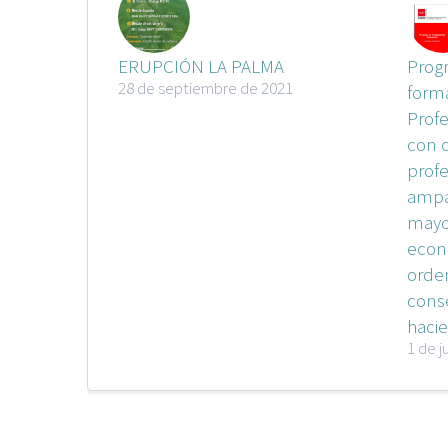
ERUPCIÓN LA PALMA
Prog
28 de septiembre de 2021
forma
Prof
con 
prof
ampa
mayo
econ
orden
cons
haci
1 de j