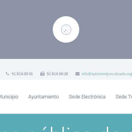
91 816 00 01
91 816 60 28
info@aytotorrejoncalzada.or
Municipio
Ayuntamiento
Sede Electrónica
Sede Tr